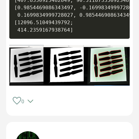
[407.8350923482849, 90.51187335092348]

[0.9854469086343497, -0.1699834999728027;
 0.1699834999728027, 0.9854469086343497]

[12096.51049439792;

0