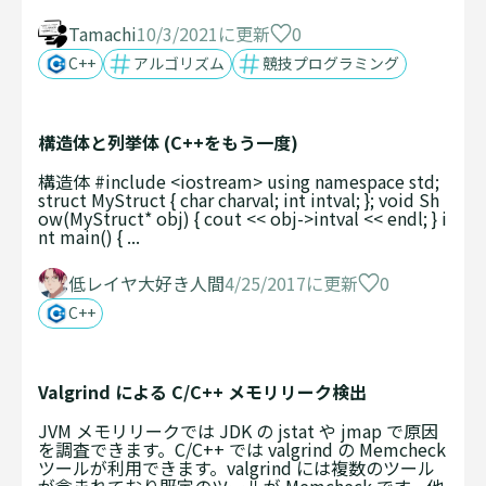
0
Tamachi
10/3/2021に更新
C++
アルゴリズム
競技プログラミング
構造体と列挙体 (C++をもう一度)
構造体 #include <iostream> using namespace std;
struct MyStruct { char charval; int intval; }; void Sh
ow(MyStruct* obj) { cout << obj->intval << endl; } i
nt main() { ...
0
低レイヤ大好き人間
4/25/2017に更新
C++
Valgrind による C/C++ メモリリーク検出
JVM メモリリークでは JDK の jstat や jmap で原因
を調査できます。C/C++ では valgrind の Memcheck
ツールが利用できます。valgrind には複数のツール
が含まれており既定のツールが Memcheck です。他