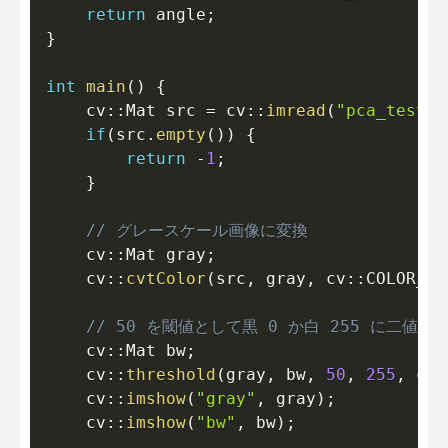
return
 angle
;
}
int
main
(
)
{
    cv
::
Mat src 
=
 cv
::
imread
(
"pca_test1.
if
(
src
.
empty
(
)
)
{
return
-
1
;
}
// グレースケール画像に変換
    cv
::
Mat gray
;
    cv
::
cvtColor
(
src
,
 gray
,
 cv
::
COLOR_BG
// 50 を閾値として黒 0 か白 255 に二値化
    cv
::
Mat bw
;
    cv
::
threshold
(
gray
,
 bw
,
50
,
255
,
 cv
:
    cv
::
imshow
(
"gray"
,
 gray
)
;
    cv
::
imshow
(
"bw"
,
 bw
)
;