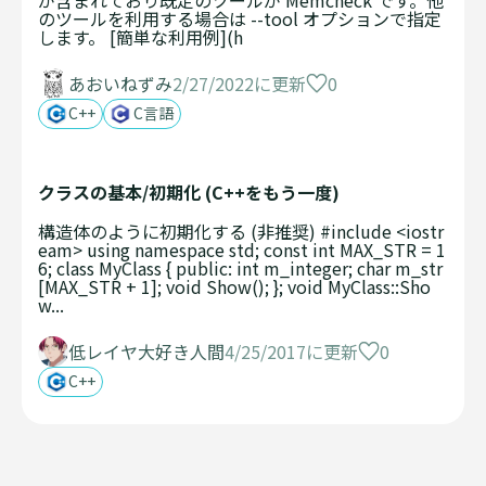
のツールを利用する場合は --tool オプションで指定
します。 [簡単な利用例](h
0
あおいねずみ
2/27/2022に更新
C++
C言語
クラスの基本/初期化 (C++をもう一度)
構造体のように初期化する (非推奨) #include <iostr
eam> using namespace std; const int MAX_STR = 1
6; class MyClass { public: int m_integer; char m_str
[MAX_STR + 1]; void Show(); }; void MyClass::Sho
w...
0
低レイヤ大好き人間
4/25/2017に更新
C++