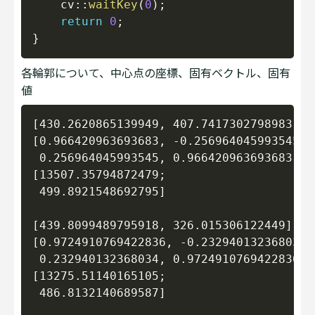
    cv
::
waitKey
(
0
)
;
return
0
;
}
各輪郭について、中心点の座標、固有ベクトル、固有
値
Copy
[430.2620865139949, 407.7417302798983]

[0.966420963693683, -0.256964045993545;

 0.256964045993545, 0.966420963693683]

[13507.35794872479;

 499.8921548692795]

[439.8099489795918, 326.015306122449]

[0.9724910769422836, -0.232940132368034;

 0.232940132368034, 0.9724910769422836]

[13275.51140165105;

 486.8132140689587]
