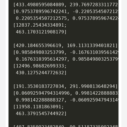
[433.4980595084089, 239.7697283311772]

[0.9753789596742241, -0.2205354507212575;
 0.2205354507212575, 0.9753789596742241]

[12837.25434334891;

 463.1703121908179]

[420.184655396619, 169.1131339401821]

[0.985849803253799, -0.1676310395614297;

 0.1676310395614297, 0.985849803253799]

[12496.98682699333;

 430.1275244772632]

[191.3530183727034, 291.990813648294]

[0.06092594794314996, 0.998142288888327;

 0.998142288888327, -0.06092594794314996]
[11958.1181863091;

 463.3791545744922]
