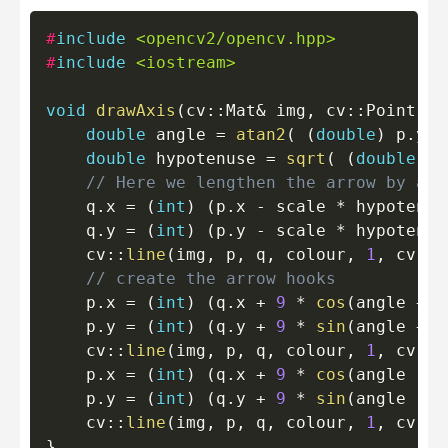
Copy
#
include
<opencv2/opencv.hpp>
#
include
<iostream>
void
drawAxis
(
cv
::
Mat
&
 img
,
 cv
::
Point p
,
double
 angle 
=
atan2
(
(
double
)
 p
.
y 
-
double
 hypotenuse 
=
sqrt
(
(
double
)
(
// Here we lengthen the arrow by a f
    q
.
x 
=
(
int
)
(
p
.
x 
-
 scale 
*
 hypotenus
    q
.
y 
=
(
int
)
(
p
.
y 
-
 scale 
*
 hypotenus
    cv
::
line
(
img
,
 p
,
 q
,
 colour
,
1
,
 cv
::
L
// create the arrow hooks
    p
.
x 
=
(
int
)
(
q
.
x 
+
9
*
cos
(
angle 
+
 C
    p
.
y 
=
(
int
)
(
q
.
y 
+
9
*
sin
(
angle 
+
 C
    cv
::
line
(
img
,
 p
,
 q
,
 colour
,
1
,
 cv
::
L
    p
.
x 
=
(
int
)
(
q
.
x 
+
9
*
cos
(
angle 
-
 C
    p
.
y 
=
(
int
)
(
q
.
y 
+
9
*
sin
(
angle 
-
 C
    cv
::
line
(
img
,
 p
,
 q
,
 colour
,
1
,
 cv
::
L
}