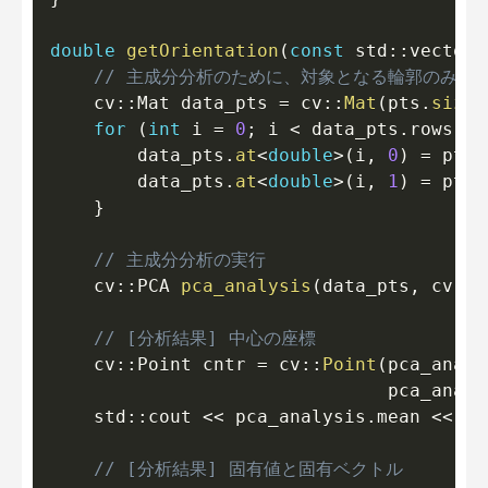
double
getOrientation
(
const
 std
::
vector
<
// 主成分分析のために、対象となる輪郭のみを
    cv
::
Mat data_pts 
=
 cv
::
Mat
(
pts
.
size
(
for
(
int
 i 
=
0
;
 i 
<
 data_pts
.
rows
;
 i
        data_pts
.
at
<
double
>
(
i
,
0
)
=
 pts
[
        data_pts
.
at
<
double
>
(
i
,
1
)
=
 pts
[
}
// 主成分分析の実行
    cv
::
PCA 
pca_analysis
(
data_pts
,
 cv
::
M
// [分析結果] 中心の座標
    cv
::
Point cntr 
=
 cv
::
Point
(
pca_analy
                               pca_analy
    std
::
cout 
<<
 pca_analysis
.
mean 
<<
 st
// [分析結果] 固有値と固有ベクトル