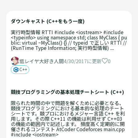
ダウンキャスト (C++をもう一度)
実行時型情報 RTTI #include <iostream> #include
<typeinfo> using namespace std; class MyClass { pu
blic: virtual ~MyClass() {} // typeid で正しい RTTI //
(RunTime Type Information; 実行時型情報) ...
0
低レイヤ大好き人間
4/30/2017に更新
C++
競技プログラミングの基本処理チートシート (C++)
限られた時間の中で問題を解くために必要となる、
競技プログラミングにおける基本的な処理のチート
シートです。競プロにおけるメジャー言語 C++ を利
用します。その際 C++11 の機能は利用せず C++03
の機能の範囲内で記述します。 頻度高く定期的に開
催されるコンテスト AtCoder Codeforces main.cpp
#include <iostream>