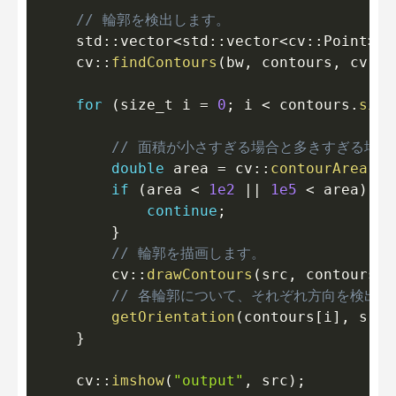
// 輪郭を検出します。
    std
::
vector
<
std
::
vector
<
cv
::
Point
>
>
    cv
::
findContours
(
bw
,
 contours
,
 cv
::
R
for
(
size_t i 
=
0
;
 i 
<
 contours
.
size
// 面積が小さすぎる場合と多きすぎる場
double
 area 
=
 cv
::
contourArea
(
co
if
(
area 
<
1e2
||
1e5
<
 area
)
{
continue
;
}
// 輪郭を描画します。
        cv
::
drawContours
(
src
,
 contours
,
 
// 各輪郭について、それぞれ方向を検出し
getOrientation
(
contours
[
i
]
,
 src
)
}
    cv
::
imshow
(
"output"
,
 src
)
;