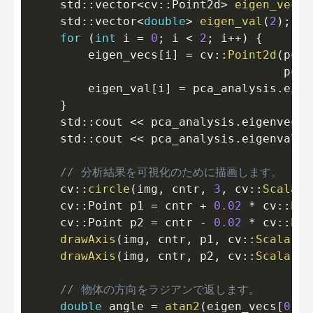
    std
::
vector
<
cv
::
Point2d
>
eigen_vecs
(
    std
::
vector
<
double
>
eigen_val
(
2
)
;
for
(
int
 i 
=
0
;
 i 
<
2
;
 i
++
)
{
        eigen_vecs
[
i
]
=
 cv
::
Point2d
(
pca_
                                    pca_
        eigen_val
[
i
]
=
 pca_analysis
.
eige
}
    std
::
cout 
<<
 pca_analysis
.
eigenvecto
    std
::
cout 
<<
 pca_analysis
.
eigenvalue
// 分析結果を可視化のために描画します。
    cv
::
circle
(
img
,
 cntr
,
3
,
 cv
::
Scalar
(
    cv
::
Point p1 
=
 cntr 
+
0.02
*
 cv
::
Poi
    cv
::
Point p2 
=
 cntr 
-
0.02
*
 cv
::
Poi
drawAxis
(
img
,
 cntr
,
 p1
,
 cv
::
Scalar
(
0
drawAxis
(
img
,
 cntr
,
 p2
,
 cv
::
Scalar
(
2
// 物体の方向をラジアンで返します。
double
 angle 
=
atan2
(
eigen_vecs
[
0
]
.
y