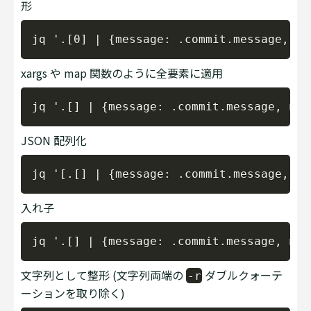
形
Copy
xargs や map 関数のように全要素に適用
Copy
JSON 配列化
Copy
入れ子
Copy
文字列として整形 (文字列両端の
ダブルクォーテ
-r
ーションを取り除く)