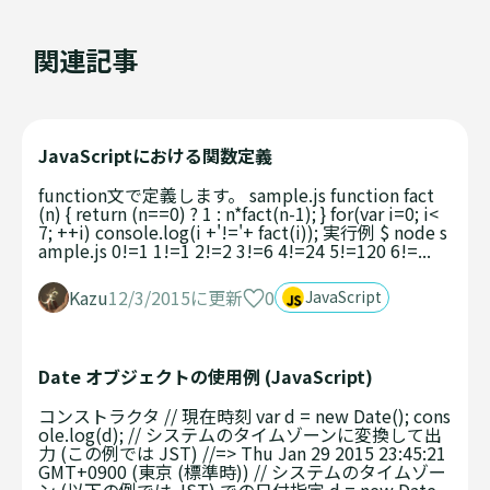
関連記事
JavaScriptにおける関数定義
function文で定義します。 sample.js function fact
(n) { return (n==0) ? 1 : n*fact(n-1); } for(var i=0; i<
7; ++i) console.log(i +'!='+ fact(i)); 実行例 $ node s
ample.js 0!=1 1!=1 2!=2 3!=6 4!=24 5!=120 6!=...
0
Kazu
12/3/2015に更新
JavaScript
Date オブジェクトの使用例 (JavaScript)
コンストラクタ // 現在時刻 var d = new Date(); cons
ole.log(d); // システムのタイムゾーンに変換して出
力 (この例では JST) //=> Thu Jan 29 2015 23:45:21
GMT+0900 (東京 (標準時)) // システムのタイムゾー