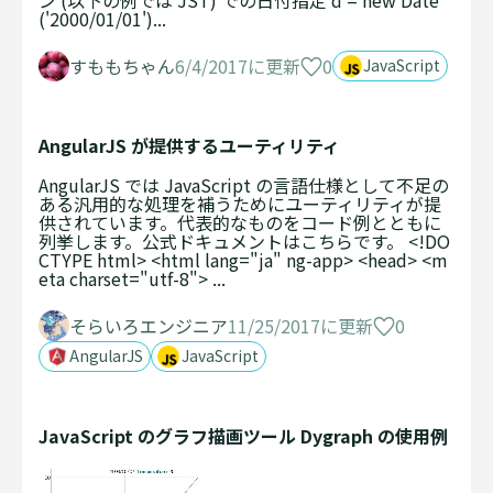
ン (以下の例では JST) での日付指定 d = new Date
('2000/01/01')...
0
すももちゃん
6/4/2017に更新
JavaScript
AngularJS が提供するユーティリティ
AngularJS では JavaScript の言語仕様として不足の
ある汎用的な処理を補うためにユーティリティが提
供されています。代表的なものをコード例とともに
列挙します。公式ドキュメントはこちらです。 <!DO
CTYPE html> <html lang="ja" ng-app> <head> <m
eta charset="utf-8"> ...
0
そらいろエンジニア
11/25/2017に更新
AngularJS
JavaScript
JavaScript のグラフ描画ツール Dygraph の使用例