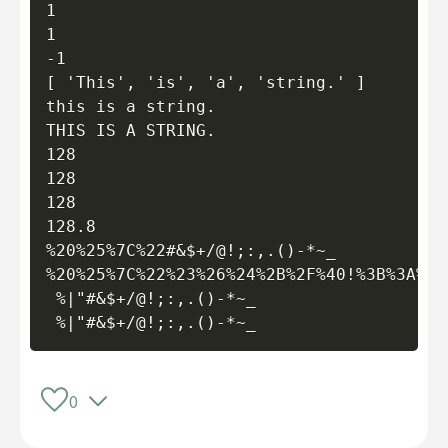
1

1

-1

[ 'This', 'is', 'a', 'string.' ]

this is a string.

THIS IS A STRING.

128

128

128

128.8

%20%25%7C%22#&$+/@!;:,.()-*~_

%20%25%7C%22%23%26%24%2B%2F%40!%3B%3A%2C.
 %|"#&$+/@!;:,.()-*~_

0