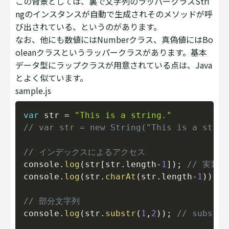
この背景としては、裏で文字列のラッパークラスStri
ngのインスタンスが自動で生成されそのメソッドが呼
び出されている、というのがあります。
なお、他にも数値にはNumberクラス、真偽値にはBo
oleanクラスというラッパークラスがあります。基本
データ型にラップクラスが用意されている点は、Java
とよく似ています。
sample.js
Copy
var
 str 
=
"This is a string."
// var str = new String("This is a st
// インデックスによるアクセス
console
.
log
(
str
[
str
.
length
-
1
]
)
;
// 実装
console
.
log
(
str
.
charAt
(
str
.
length
-
1
)
)
;
// 部分文字列
console
.
log
(
str
.
substr
(
1
,
2
)
)
;
// substr(