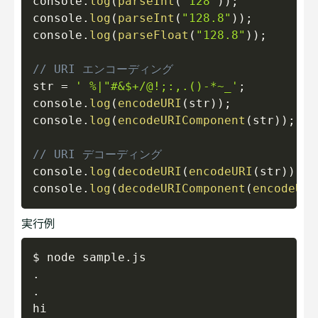
console
.
log
(
parseInt
(
"128"
)
)
;
console
.
log
(
parseInt
(
"128.8"
)
)
;
console
.
log
(
parseFloat
(
"128.8"
)
)
;
// URI エンコーディング
str 
=
' %|"#&$+/@!;:,.()-*~_'
;
console
.
log
(
encodeURI
(
str
)
)
;
//
console
.
log
(
encodeURIComponent
(
str
)
)
;
//
// URI デコーディング
console
.
log
(
decodeURI
(
encodeURI
(
str
)
)
)
;
console
.
log
(
decodeURIComponent
(
encodeURI
実行例
Copy
$ node sample.js 

.

.

hi
