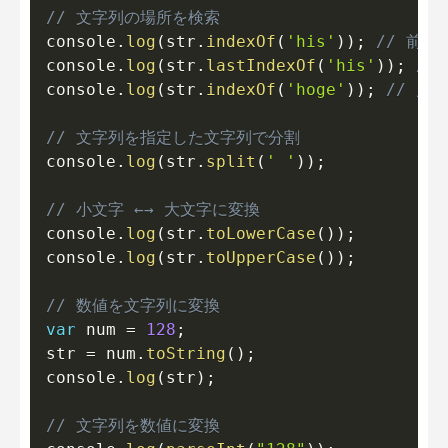
// 文字列の場所を検索
console
.
log
(
str
.
indexOf
(
'his'
)
)
;
// 前
console
.
log
(
str
.
lastIndexOf
(
'his'
)
)
;
//
console
.
log
(
str
.
indexOf
(
'hoge'
)
)
;
// 見
// 文字列を指定した文字列で分割
console
.
log
(
str
.
split
(
' '
)
)
;
// 小文字 ←→ 大文字に変換
console
.
log
(
str
.
toLowerCase
(
)
)
;
console
.
log
(
str
.
toUpperCase
(
)
)
;
// 数値を文字列に変換
var
 num 
=
128
;
str 
=
 num
.
toString
(
)
;
console
.
log
(
str
)
;
// 文字列を数値に変換