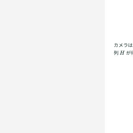
カメラは
列
H
が
H
H