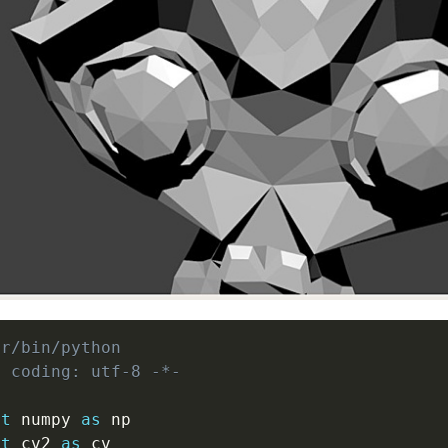
sr/bin/python
- coding: utf-8 -*-
rt
 numpy 
as
rt
 cv2 
as
 cv
