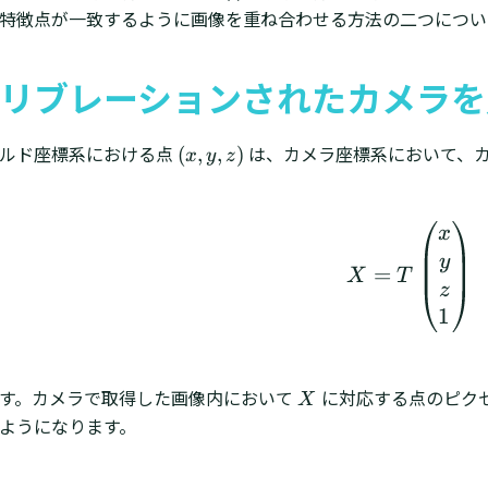
特徴点が一致するように画像を重ね合わせる方法の二つについ
リブレーションされたカメラを
ールド座標系における点
(
は、カメラ座標系において、
(
,
,
)
x
y
z
x
,
y
X
=
T
(
x
x
,
y
=
z
X
T
z
)
1
(
x
,
す。カメラで取得した画像内において
X
に対応する点のピク
X
y
X
ようになります。
,
z
)