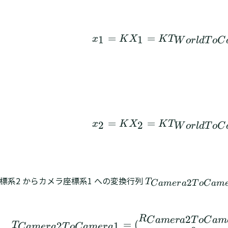
x
1
=
K
X
=
=
1
1
x
K
X
K
T
W
or
l
d
T
o
C
x
2
=
K
X
=
=
2
2
x
K
X
K
T
W
or
l
d
T
o
C
標系2 からカメラ座標系1 への変換行列
T
2
T
C
am
er
a
T
o
C
am
C
a
m
T
C
a
m
e
2
R
C
am
er
a
T
o
C
am
=
(
2
1
T
e
C
am
er
a
T
o
C
am
er
a