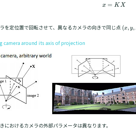
=
x
=
K
X
x
x
K
X
ラを定位置で回転させて、異なるカメラの向きで同じ点
(
(
,
,
x
y
x
,
ng camera around its axis of projection
y
,
z
)
(
x
,
y
,
z
)
きにおけるカメラの外部パラメータは異なります。