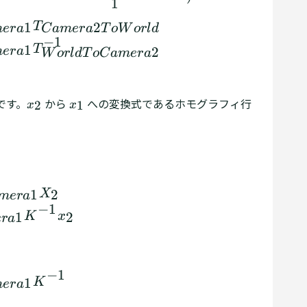
1
1
2
T
m
er
a
C
am
er
a
T
o
W
or
l
d
−
1
1
T
2
m
er
a
W
or
l
d
T
o
C
am
er
a
 です。
x
から
x
への変換式であるホモグラフィ行
2
1
x
x
2
1
x
x
_
_
2
1
1
=
K
R
C
a
m
e
r
a
2
T
o
C
a
m
e
r
a
1
X
2
=
K
R
C
a
m
e
r
a
2
T
o
C
1
2
X
m
er
a
−
1
1
2
K
x
er
a
−
1
1
K
m
er
a