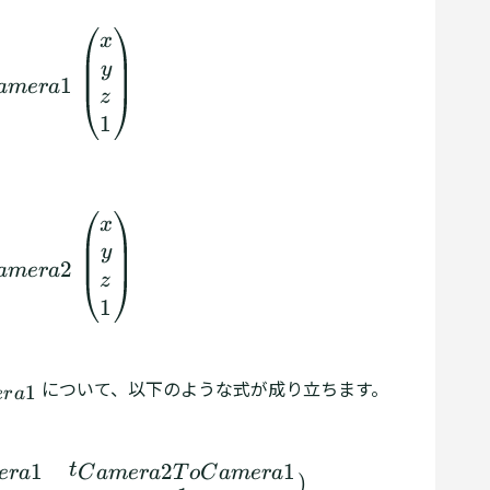
1
=
K
T
W
o
r
l
d
T
o
C
a
m
e
r
a
1
(
x
y
z
1
)
x_1 = K X_1 = K 
x
y
1
am
er
a
z
1
2
=
K
T
W
o
r
l
d
T
o
C
a
m
e
r
a
2
(
x
y
z
1
)
x_2 = K X_2 = K 
x
y
2
am
er
a
z
1
について、以下のような式が成り立ちます。
1
er
a
r
a
2
T
o
C
a
m
e
r
a
1
=
(
R
C
a
m
e
r
a
2
T
o
C
a
m
e
r
a
1
t
C
a
m
e
r
a
1
2
1
t
er
a
C
am
er
a
T
o
C
am
er
a
)