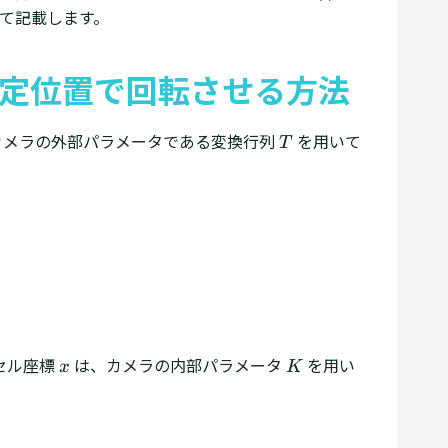
て記載します。
定位置で回転させる方法
カメラの外部パラメータである変換行列
T
を用いて
T
T
y
z
1
)
X = T \begin{pmatrix} x \\ y \\ z \\ 1 \en
セル座標
x
は、カメラの内部パラメータ
K
を用い
x
K
x
K