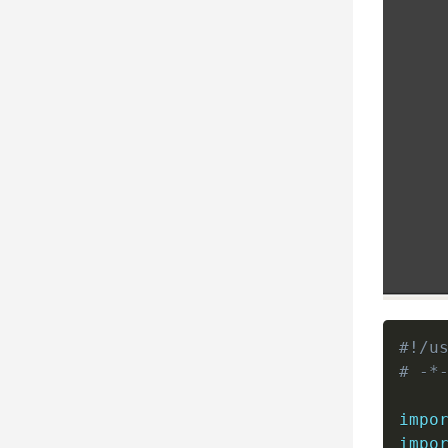
#!/u
# -*
impo
impo