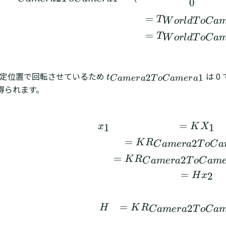
0
r
=
T
W
or
l
d
T
o
C
a
a
2
=
T
W
or
l
d
T
o
C
a
T
o
C
定位置で回転させているため
t
は 0
2
1
t
C
am
er
a
T
o
C
am
er
a
a
C
得られます。
m
a
e
m
r
e
=
x
1
=
K
X
a
1
1
x
K
X
r
1
=
2
K
R
C
am
er
a
T
o
C
a
a
T
2
=
2
K
R
C
am
er
a
T
o
C
am
_
T
{
=
2
H
x
o
C
C
a
a
=
m
2
H
K
R
C
am
er
a
T
o
C
a
m
e