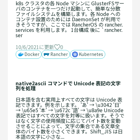
k8s クラスタの各 Node マシンに GlusterFSサー
バのコンテナを一つだけ起動して、簡単な分散
ファイルシステムを構築します。各 Node への
コンテナ設置のためには DaemonSet が利用で
きそうですが、ここでは RancherOS の rancher.
services を利用します。 1台構成 後に `rancher.
ser
10/6/2021に更新
0
Docker
Rancher
Kubernetes
native2ascii コマンドで Unicode 表記の文字
列を処理
日本語を含む実用上すべての文字は Unicode 表
記できます。例を示します。 'あ' → \u3042 '日'
→ \u65e5 '本' → \u672c '語' → \u8a9e Unicode
表記ではすべての文字を対等に扱います。そうで
はなく文字の使用頻度に応じてバイト数を変動
させることによって、文字の集合である文章全
体のバイト数を小さくできます。Shift_JIS は日
本語の文字に小さな...