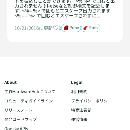
トを埋込むことができます。 <% %> で囲むと出
力されません (if-elseなど制御構文を記述しま
す) <%= %> で囲むとエスケープ出力されます
<%== %> で囲むとエスケープされずに...
0
10/21/2016に更新
Ruby
Rails
About
Legal
工作HardwareHubについて
利用規約
コミュニティガイドライン
プライバシーポリシー
リリースノート
特商法表記
開発ロードマップ
運営情報
Qoosky APIs