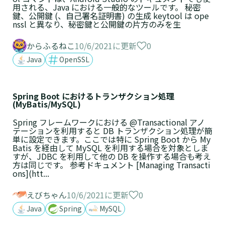
用される、Java における一般的なツールです。 秘密
鍵、公開鍵 (、自己署名証明書) の生成 keytool は ope
nssl と異なり、秘密鍵と公開鍵の片方のみを生
0
からふるねこ
10/6/2021に更新
Java
OpenSSL
Spring Boot におけるトランザクション処理
(MyBatis/MySQL)
Spring フレームワークにおける @Transactional アノ
テーションを利用すると DB トランザクション処理が簡
単に設定できます。ここでは特に Spring Boot から My
Batis を経由して MySQL を利用する場合を対象としま
すが、JDBC を利用して他の DB を操作する場合も考え
方は同じです。 参考ドキュメント [Managing Transacti
ons](htt...
0
えびちゃん
10/6/2021に更新
Java
Spring
MySQL