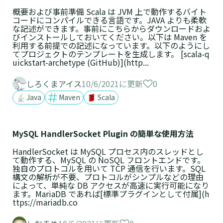
概要および事前準備 Scala は JVM 上で動作するバイト
コードにコンパイルできる言語です。JAVA よりも柔軟
な記述ができます。事前にこちらからダウンロードおよ
びインストールしておいてください。以下は Maven を
利用する前提での記述になっています。以下のようにし
てプロジェクトのテンプレートを生成します。 [scala-q
uickstart-archetype (GitHub)](http...
0
しろくまアイス
10/6/2021に更新
Java
Maven
Scala
MySQL HandlerSocket Plugin の簡単な使用方法
HandlerSocket は MySQL プロセス内のスレッドとし
て動作する、MySQL の NoSQL フロントエンドです。
独自のプロトコルを用いて TCP 通信を行います。SQL
構文の解析が不要、プロトコルがシンプルなどの理由
によって、単純な DB アクセスが高速に実行可能になり
ます。MariaDB であれば[標準プラグインとして付属](h
ttps://mariadb.co