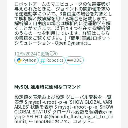
ロボットアームのマニピュレータの位置姿勢が
与えられたときに、ジョイントの関節値を求め
る逆運動学について、3自由度の場合を対象とし
て解析解と数値解を用いる場合を記載します。
解析解 3 自由度の場合は解析的に逆運動学を解
くことができます。以下は 4 つ存在する解析解
のうちの一つを利用しています。詳細はこちら
の書籍をご覧ください。[『簡単!実践!ロボット
シミュレーション - Open Dynamics...
12/9/2024に更新
0
Python
Robotics
ODE
MySQL 運用時に便利なコマンド
設定値を表示および設定 グローバル変数を一覧
表示 $ mysql -uroot -p -e 'SHOW GLOBAL VARI
ABLES' 状態を表示 $ mysql -uroot -p -e 'SHOW
GLOBAL STATUS' グローバル変数を個別表示 m
ysql> SELECT @@innodb_flush_log_at_trx_co
mmit; ← InnoDBにおいて、コミット...