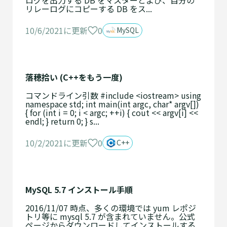
ログを出力する DB をマスターとよび、自分の
リレーログにコピーする DB をス...
0
10/6/2021に更新
MySQL
落穂拾い (C++をもう一度)
コマンドライン引数 #include <iostream> using
namespace std; int main(int argc, char* argv[])
{ for (int i = 0; i < argc; ++i) { cout << argv[i] <<
endl; } return 0; } s...
0
10/2/2021に更新
C++
MySQL 5.7 インストール手順
2016/11/07 時点、多くの環境では yum レポジ
トリ等に mysql 5.7 が含まれていません。公式
ページからダウンロードしてインストールする