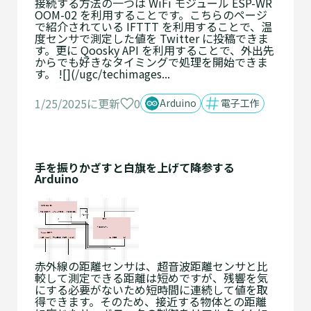
接続する方法の一つは WiFi モジュール ESP-WR
OOM-02 を利用することです。こちらのページ
で紹介されている IFTTT を利用することで、温
度センサで測定した値を Twitter に投稿できま
す。更に Qoosky API を利用することで、外出先
からでも好きなタイミングで処理を開始できま
す。 ![](/ugc/techimages...
0
1/25/2025に更新
Arduino
電子工作
手を振りかざすと白旗を上げて降参する
Arduino
赤外線の距離センサは、超音波距離センサと比
較して測定できる距離は短めですが、残響を気
にする必要がないため短時間に連続して値を取
得できます。そのため、接近する物体との距離