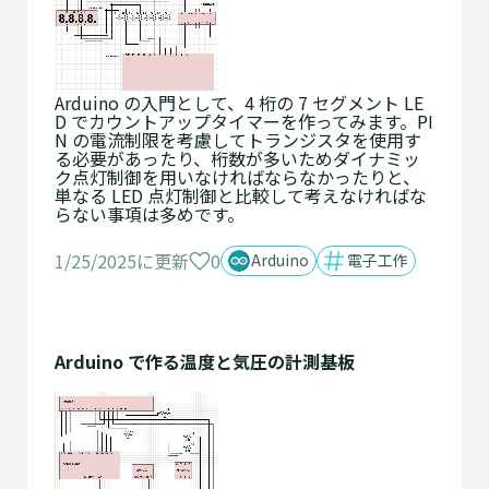
Arduino の入門として、4 桁の 7 セグメント LE
D でカウントアップタイマーを作ってみます。PI
N の電流制限を考慮してトランジスタを使用す
る必要があったり、桁数が多いためダイナミッ
ク点灯制御を用いなければならなかったりと、
単なる LED 点灯制御と比較して考えなければな
らない事項は多めです。
0
1/25/2025に更新
Arduino
電子工作
Arduino で作る温度と気圧の計測基板