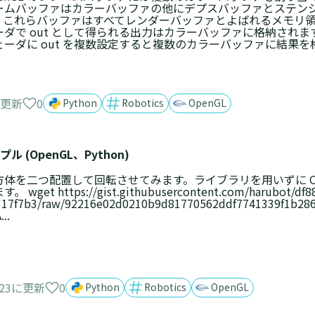
ームバッファはカラーバッファの他にデプスバッファとステン
。これらバッファはすべてレンダーバッファとよばれるメモリ
ーダで out として得られる出力はカラーバッファに格納され
ェーダに out を複数設定すると複数のカラーバッファに結果を格納
0
3に更新
Python
Robotics
OpenGL
(OpenGL、Python)
方体を二つ配置して回転させてみます。ライブラリを用いずに Open
。 wget https://gist.githubusercontent.com/harubot/df
17f7b3/raw/92216e02d0210b9d81770562ddf7741339f1b286/
...
0
2023に更新
Python
Robotics
OpenGL