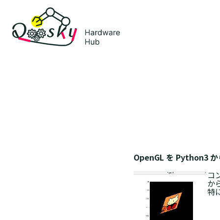
OpenGL を Pytho
コ
か
特に