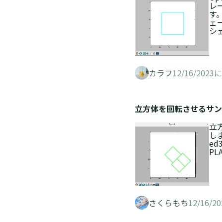
レ
す
ェ
シ
カラフ
12/16/202
立方体を回転させるサンプル 
立
します
ed3
PLA
さくらもち
12/16/