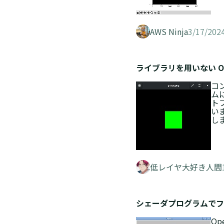
AWS Ninja
3/17/20
ライブラリを用いない Open
コ
ム
トフ
い
しま
低レイヤ大好き人間
シェーダプログラムでフレ
O