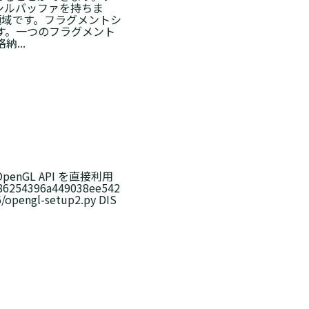
シルバッファを持ちま
領域です。フラグメントシ
ます。一つのフラグメント
...
GL API を直接利用
886254396a449038ee542
opengl-setup2.py DIS