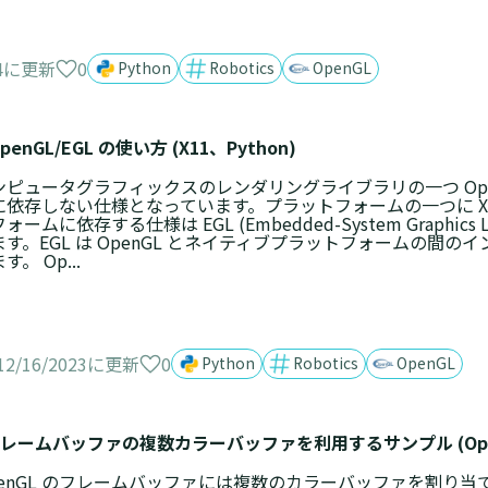
0
24に更新
Python
Robotics
OpenGL
GL/EGL の使い方 (X11、Python)
ンピュータグラフィックスのレンダリングライブラリの一つ Ope
に依存しない仕様となっています。プラットフォームの一つに X
ォームに依存する仕様は EGL (Embedded-System Graphics 
ます。EGL は OpenGL とネイティブプラットフォームの間の
す。 Op...
0
12/16/2023に更新
Python
Robotics
OpenGL
ームバッファの複数カラーバッファを利用するサンプル (OpenG
penGL のフレームバッファには複数のカラーバッファを割り