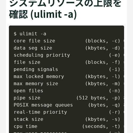
システムリソースの上限を
確認 (ulimit -a)
Copy
$ ulimit -a

core file size          (blocks, -c) 0

data seg size           (kbytes, -d) unli
scheduling priority             (-e) 0

file size               (blocks, -f) unli
pending signals                 (-i) 3518
max locked memory       (kbytes, -l) 64

max memory size         (kbytes, -m)
open files                      (-n
pipe size            (512 bytes, -p) 8

POSIX message queues     (bytes, -q) 8192
real-time priority              (-r) 0

stack size              (kbytes, -s) 1024
cpu time               (seconds, -t) u