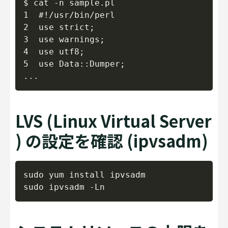
$ cat -n sample.pl

1  #!/usr/bin/perl

2  use strict;

3  use warnings;

4  use utf8;

5  use Data::Dumper;

LVS (Linux Virtual Server
) の設定を確認 (ipvsadm)
Copy
sudo yum install ipvsadm
