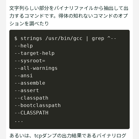
文字列らしい部分をバイナリファイルから抽出して出
力するコマンドです。得体の知れないコマンドのオプ
ションを調べたり
Copy
$ strings /usr/bin/gcc | grep ^--

--help

--target-help

--sysroot=

--all-warnings

--ansi

--assemble

--assert

--classpath

--bootclasspath

--CLASSPATH

あるいは、tcpダンプの出力結果であるバイナリログ