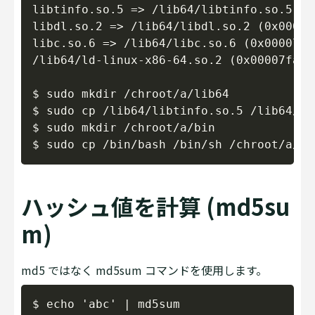
libtinfo.so.5 => /lib64/libtinfo.so.5 (0
libdl.so.2 => /lib64/libdl.so.2 (0x00007
libc.so.6 => /lib64/libc.so.6 (0x00007fa6
/lib64/ld-linux-x86-64.so.2 (0x00007fa658
$ sudo mkdir /chroot/a/lib64

$ sudo cp /lib64/libtinfo.so.5 /lib64/li
$ sudo mkdir /chroot/a/bin

ハッシュ値を計算 (md5su
m)
md5 ではなく md5sum コマンドを使用します。
Copy
$ echo 'abc' | md5sum
