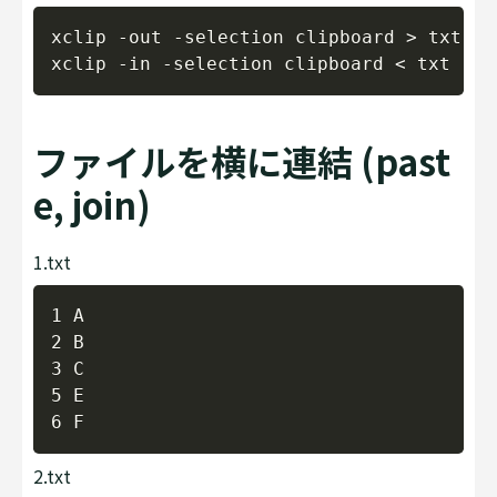
Copy
xclip -out -selection clipboard > txt

ファイルを横に連結 (past
e, join)
1.txt
Copy
1 A

2 B

3 C

5 E

2.txt