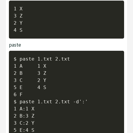
Copy
1 X

3 Z

2 Y

paste
Copy
$ paste 1.txt 2.txt

1 A     1 X

2 B     3 Z

3 C     2 Y

5 E     4 S

6 F

$ paste 1.txt 2.txt -d':'

1 A:1 X

2 B:3 Z

3 C:2 Y

5 E:4 S
