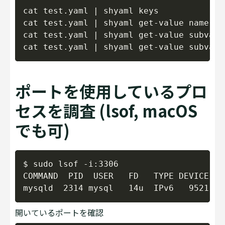
Copy
cat test.yaml | shyaml keys

cat test.yaml | shyaml get-value name

cat test.yaml | shyaml get-value subvalue
ポートを使用しているプロ
セスを調査 (lsof, macOS
でも可)
Copy
$ sudo lsof -i:3306

COMMAND  PID  USER   FD   TYPE DEVICE SI
開いているポートを確認