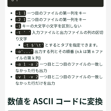
一つ目のファイルの第一列をキー
-1 1
二つ目のファイルの第一列をキー
-2 1
キーの大文字小文字を区別しない
-i
入力ファイルと出力ファイルの列の区切
-t ' '
り文字
とするとタブを指定できます。
-t $'\t'
出力する列とその順番 (n.k は第 n ファ
-o'...'
イルの第 k 列)
一つ目と二つ目のファイルの一致し
-a 1 -a 2
なかった行も出力
一つ目と二つ目のファイルの一致し
-v 1 -v 2
なかった行だけを出力
数値を ASCII コードに変換