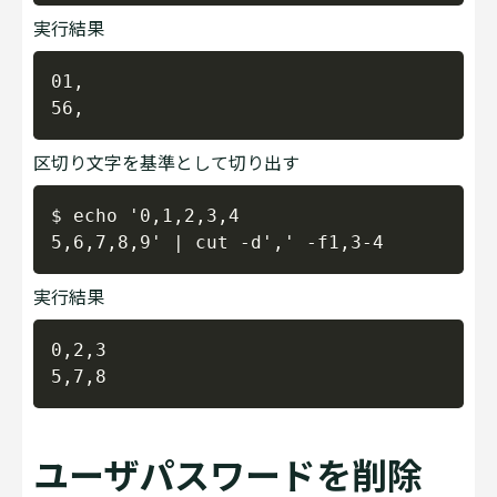
実行結果
Copy
01,

区切り文字を基準として切り出す
Copy
$ echo '0,1,2,3,4

実行結果
Copy
0,2,3

ユーザパスワードを削除