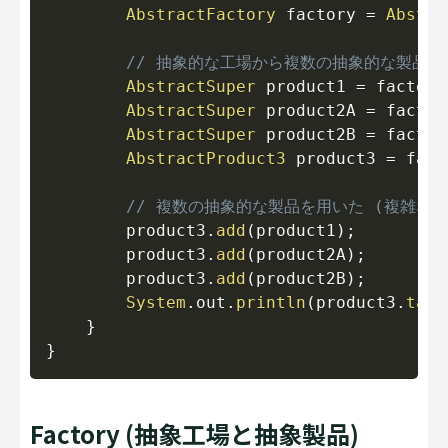
AbstractFactory
 factory 
=
Abstra
// 抽象的な工場から複数の抽象的な製品を
AbstractSuper
 product1 
=
 factory
AbstractSuper
 product2A 
=
 factor
AbstractSuper
 product2B 
=
 factor
AbstractProduct3
 product3 
=
 fact
// 複数の抽象的な製品を用いた (複雑な
        product3
.
add
(
product1
)
;
        product3
.
add
(
product2A
)
;
        product3
.
add
(
product2B
)
;
System
.
out
.
println
(
product3
.
task
}
}
Factory (抽象工場と抽象製品)