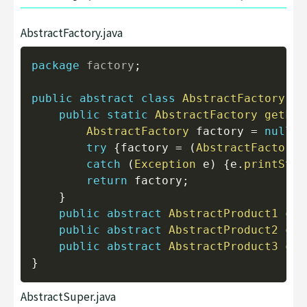
AbstractFactory.java
Copy
package
factory
;
public
abstract
class
AbstractFactory
{
public
static
AbstractFactory
getFac
AbstractFactory
 factory 
=
null
;
try
{
factory 
=
(
AbstractFactory
)
catch
(
Exception
 e
)
{
e
.
printStac
return
 factory
;
}
public
abstract
AbstractProduct1
cre
public
abstract
AbstractProduct2
cre
public
abstract
AbstractProduct3
cre
}
AbstractSuper.java