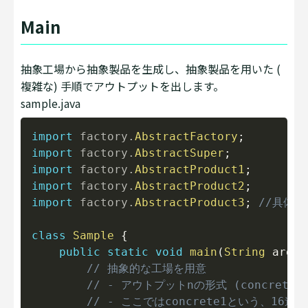
Main
抽象工場から抽象製品を生成し、抽象製品を用いた (
複雑な) 手順でアウトプットを出します。
sample.java
Copy
import
factory
.
AbstractFactory
;
import
factory
.
AbstractSuper
;
import
factory
.
AbstractProduct1
;
import
factory
.
AbstractProduct2
;
import
factory
.
AbstractProduct3
;
//具体的
class
Sample
{
public
static
void
main
(
String
 args
[
// 抽象的な工場を用意
// - アウトプットnの形式 (concrete
// - ここではconcrete1という、16