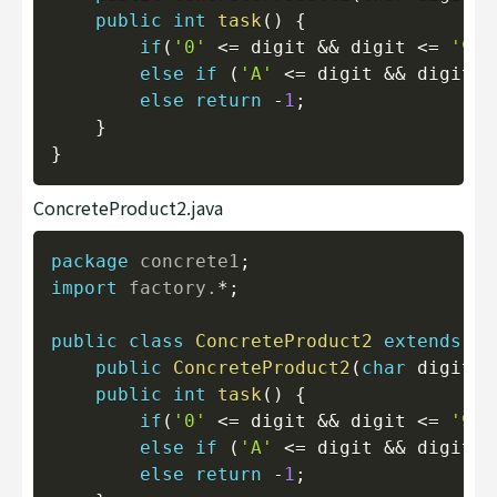
public
int
task
(
)
{
if
(
'0'
<=
 digit 
&&
 digit 
<=
'9'
)
else
if
(
'A'
<=
 digit 
&&
 digit 
<
else
return
-
1
;
}
}
ConcreteProduct2.java
Copy
package
concrete1
;
import
factory
.
*
;
public
class
ConcreteProduct2
extends
Ab
public
ConcreteProduct2
(
char
 digit
)
public
int
task
(
)
{
if
(
'0'
<=
 digit 
&&
 digit 
<=
'9'
)
else
if
(
'A'
<=
 digit 
&&
 digit 
<
else
return
-
1
;