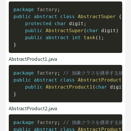
Copy
package
factory
;
public
abstract
class
AbstractSuper
{
protected
char
 digit
;
public
AbstractSuper
(
char
 digit
)
{
th
public
abstract
int
task
(
)
;
}
AbstractProduct1.java
Copy
package
factory
;
// 抽象クラスを継承する抽象
public
abstract
class
AbstractProduct1
e
public
AbstractProduct1
(
char
 digit
)
}
AbstractProduct2.java
Copy
package
factory
;
// 抽象クラスを継承する抽象
public
abstract
class
AbstractProduct2
e