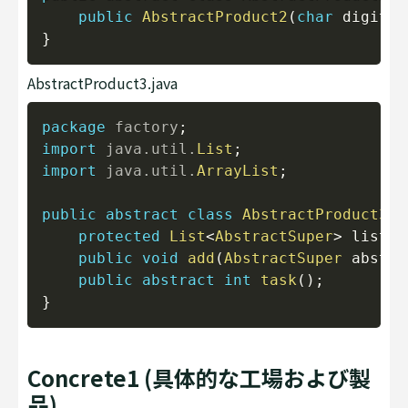
public
AbstractProduct2
(
char
 digit
)
}
AbstractProduct3.java
Copy
package
factory
;
import
java
.
util
.
List
;
import
java
.
util
.
ArrayList
;
public
abstract
class
AbstractProduct3
{
protected
List
<
AbstractSuper
>
 list
=
n
public
void
add
(
AbstractSuper
 abstra
public
abstract
int
task
(
)
;
}
Concrete1 (具体的な工場および製
品)