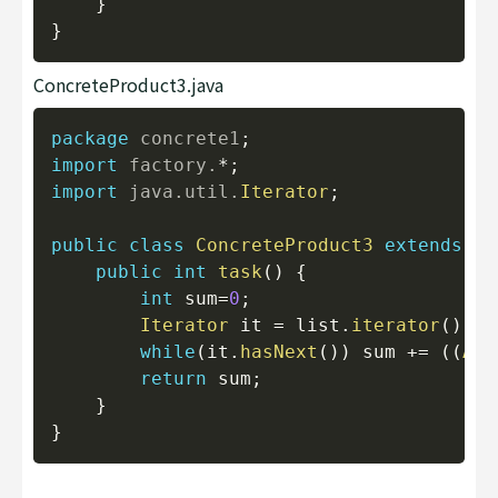
}
}
ConcreteProduct3.java
Copy
package
concrete1
;
import
factory
.
*
;
import
java
.
util
.
Iterator
;
public
class
ConcreteProduct3
extends
Ab
public
int
task
(
)
{
int
 sum
=
0
;
Iterator
 it 
=
 list
.
iterator
(
)
;
while
(
it
.
hasNext
(
)
)
 sum 
+=
(
(
Abs
return
 sum
;
}
}