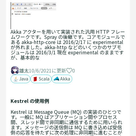
Akka アクターを用いて実装された汎用 HTTP フレー
ムワークです。Spray の後継です。コアモジュールで
ある akka-http-core は 2016/2/17 に experimental
が外れました。akka-http などのいくつかのサブモ
ジュールは 2016/3/1 現在 experimental のままです
が、基本的な
0
雄太
10/6/2021に更新
Java
Scala
Akka
Kestrel の使用例
Kestrel は Message Queue (MQ) の実装のひとつで
す。一般に MQ はアプリケーション間やプロセス
間、スレッド間で非同期に通信するために用いられ
ます。メッセージの送信側は MQ に書き込めば受信
側の応答を待たずに次の処理に非同期に進むことが