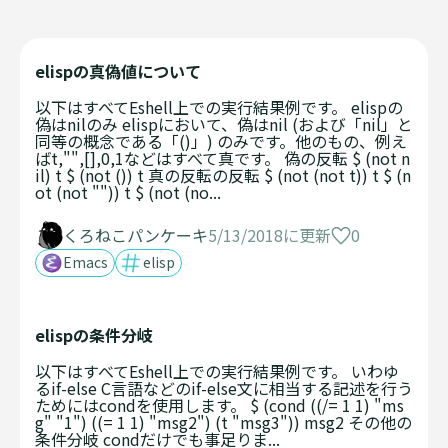
elispの真偽値について
以下はすべてEshell上での実行結果例です。 elispの
偽はnilのみ elispにおいて、偽はnil (および「nil」と
同等の概念である「()」) のみです。他のもの、例え
ばt,"",[],0,1などはすべて真です。 偽の反転 $ (not n
il) t $ (not ()) t 真の反転の反転 $ (not (not t)) t $ (n
ot (not "")) t $ (not (no...
0
くろねこパンケーキ
5/13/2018に更新
Emacs
elisp
elispの条件分岐
以下はすべてEshell上での実行結果例です。 いわゆ
るif-else C言語などのif-else文に相当する記述を行う
ためにはcondを使用します。 $ (cond ((/= 1 1) "ms
g" "1") ((= 1 1) "msg2") (t "msg3")) msg2 その他の
条件分岐 condだけでも事足りま...