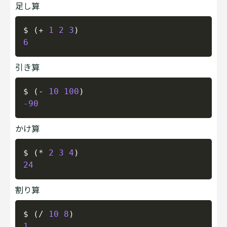
足し算
Copy
$ 
(
+
1
2
3
)
6
引き算
Copy
$ 
(
-
10
100
)
-90
かけ算
Copy
$ 
(
*
2
3
4
)
24
割り算
Copy
$ 
(
/
10
8
)
1