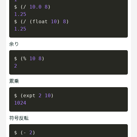
$ 
(
/
10.0
8
)
1.25
$ 
(
/
(
float
10
)
8
)
1.25
余り
Copy
$ 
(
%
10
8
)
2
累乗
Copy
$ 
(
expt
2
10
)
1024
符号反転
Copy
$ 
(
-
2
)