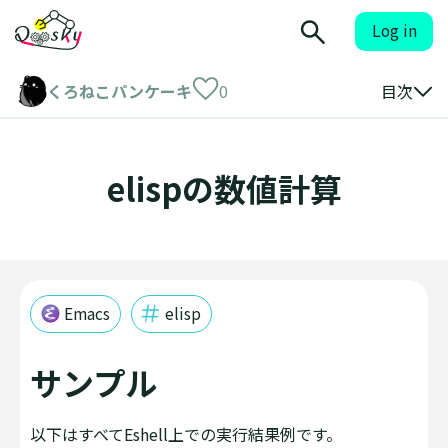
Log in
くろねこパンケーキ
0
目次
elispの数値計算
Emacs
elisp
サンプル
以下はすべてEshell上での実行結果例です。