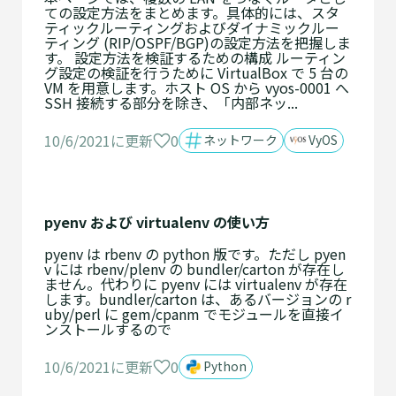
ての設定方法をまとめます。具体的には、スタ
ティックルーティングおよびダイナミックルー
ティング (RIP/OSPF/BGP)の設定方法を把握しま
す。 設定方法を検証するための構成 ルーティン
グ設定の検証を行うために VirtualBox で 5 台の
VM を用意します。ホスト OS から vyos-0001 へ
SSH 接続する部分を除き、「内部ネッ...
0
10/6/2021に更新
ネットワーク
VyOS
pyenv および virtualenv の使い方
pyenv は rbenv の python 版です。ただし pyen
v には rbenv/plenv の bundler/carton が存在し
ません。代わりに pyenv には virtualenv が存在
します。bundler/carton は、あるバージョンの r
uby/perl に gem/cpanm でモジュールを直接イ
ンストールするので
0
10/6/2021に更新
Python