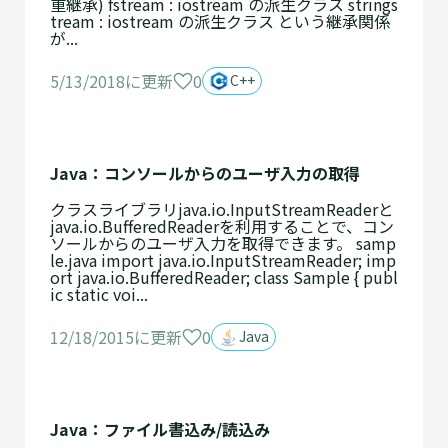
重継承) fstream : iostream の派生クラス strings
tream : iostream の派生クラス という継承関係
が...
0
5/13/2018に更新
C++
Java：コンソールからのユーザ入力の取得
クラスライブラリjava.io.InputStreamReaderと
java.io.BufferedReaderを利用することで、コン
ソールからのユーザ入力を取得できます。 samp
le.java import java.io.InputStreamReader; imp
ort java.io.BufferedReader; class Sample { publ
ic static voi...
0
12/18/2015に更新
Java
Java：ファイル書込み/読込み