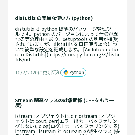
distutils の簡単な使い方 (python)
distutils は python 標準のパッケージ管理ツー
ルです。python のバージョンによって仕様が異
なる等の理由もあり、setuptools の利用が推奨
されていますが、distutils を直接使う場合につ
いて簡単な設定を記載します。 [An Introductio
n to Distutils](https://docs.python.org/3/distu
tils/int
0
10/2/2020に更新
Python
Stream 関連クラスの継承関係 (C++をもう一
度)
istream : オブジェクトは cin ostream : オブジ
ェクトは cout, cerr(エラー出力。バッファリン
グしない), clog(ログ出力。バッファリングする)
iostream : istream と ostream の派生クラス (多