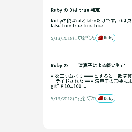
Ruby の 0 は true 判定
Rubyの偽はnilとfalseだけです。0は真と判定されます
false true true true true
0
5/13/2018に更新
Ruby
Ruby の ===演算子による緩い判定
= を三つ並べて === とすると一
ーライドされた === 演算子の実装によります。 myvar 
git" # 10...100 ...
0
5/13/2018に更新
Ruby