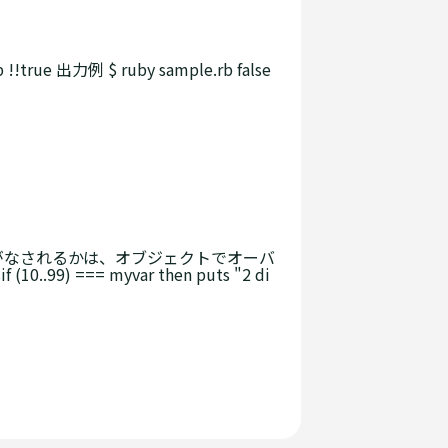
!true 出力例 $ ruby sample.rb false
定がなされるかは、オブジェクトでオーバ
0..99) === myvar then puts "2 di