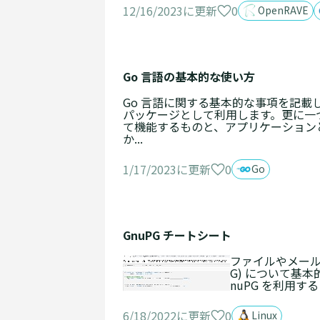
0
12/16/2023に更新
OpenRAVE
Go 言語の基本的な使い方
Go 言語に関する基本的な事項を記載
パッケージとして利用します。更に一
て機能するものと、アプリケーションとして
か...
0
1/17/2023に更新
Go
GnuPG チートシート
ファイルやメールの暗号化
G) について基本
nuPG を利用する
0
6/18/2022に更新
Linux