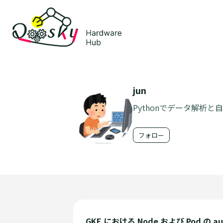
jun
Pythonでデータ解析と
フォロー
GKE における Node および Pod の aut