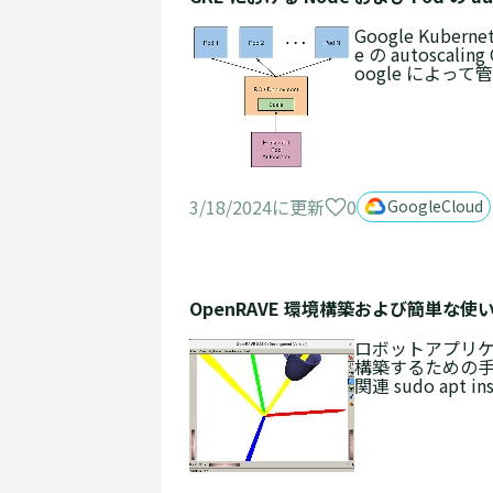
Google Kube
e の autoscal
oogle によって管
0
3/18/2024に更新
GoogleCloud
OpenRAVE 環境構築および簡単な使
ロボットアプリケーション
構築するための手
関連 sudo apt inst