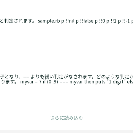
。 sample.rb p !!nil p !!false p !!0 p !!1 p !!-1 p !
致演算子となり、== よりも緩い判定がなされます。どのような判
= 7 if (0..9) === myvar then puts "1 digit" elsif (1
さらに読み込む