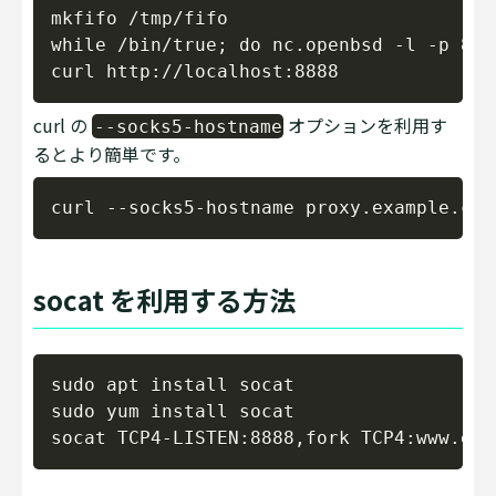
Copy
mkfifo /tmp/fifo

while /bin/true; do nc.openbsd -l -p 888
curl の
オプションを利用す
--socks5-hostname
るとより簡単です。
Copy
socat を利用する方法
Copy
sudo apt install socat

sudo yum install socat
