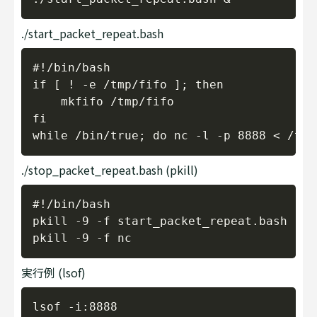
./start_packet_repeat.bash
Copy
#!/bin/bash

if [ ! -e /tmp/fifo ]; then

    mkfifo /tmp/fifo

fi

./stop_packet_repeat.bash (pkill)
Copy
#!/bin/bash

pkill -9 -f start_packet_repeat.bash

実行例 (lsof)
Copy
lsof -i:8888
