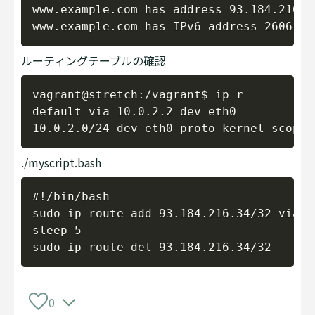
www.example.com has address 93.184.216.34
ルーティングテーブルの確認
Copy
vagrant@stretch:/vagrant$ ip r

default via 10.0.2.2 dev eth0 

./myscript.bash
Copy
#!/bin/bash

sudo ip route add 93.184.216.34/32 via 1
sleep 5

0