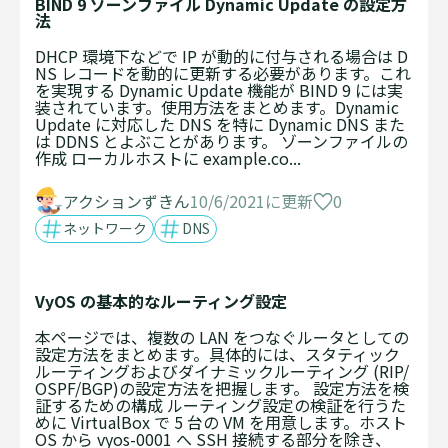
BIND 9 ゾーンファイル Dynamic Update の設定方
法
DHCP 環境下などで IP が動的に付与される場合は D
NS レコードを動的に更新する必要があります。これ
を実現する Dynamic Update 機能が BIND 9 には実
装されています。使用方法をまとめます。Dynamic
Update に対応した DNS を特に Dynamic DNS また
は DDNS とよぶことがあります。 ゾーンファイルの
作成 ローカルホストに example.co...
0
アクションずきん
10/6/2021に更新
ネットワーク
DNS
VyOS の基本的なルーティング設定
本ページでは、複数の LAN をつなぐルータとしての
設定方法をまとめます。具体的には、スタティック
ルーティングおよびダイナミックルーティング (RIP/
OSPF/BGP)の設定方法を把握します。 設定方法を検
証するための構成 ルーティング設定の検証を行うた
めに VirtualBox で 5 台の VM を用意します。ホスト
OS から vyos-0001 へ SSH 接続する部分を除き、