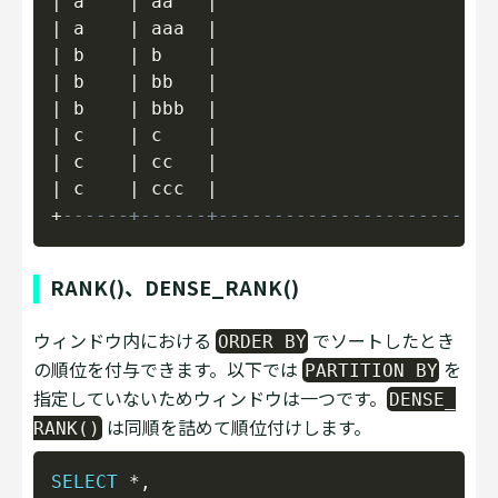
|
 a    
|
 aa   
|
|
 a    
|
 aaa  
|
|
 b    
|
 b    
|
|
 b    
|
 bb   
|
|
 b    
|
 bbb  
|
|
 c    
|
 c    
|
|
 c    
|
 cc   
|
|
 c    
|
 ccc  
|
+
------+------+-------------------------
RANK()、DENSE_RANK()
ウィンドウ内における
でソートしたとき
ORDER BY
の順位を付与できます。以下では
を
PARTITION BY
指定していないためウィンドウは一つです。
DENSE_
は同順を詰めて順位付けします。
RANK()
Copy
SELECT
*
,