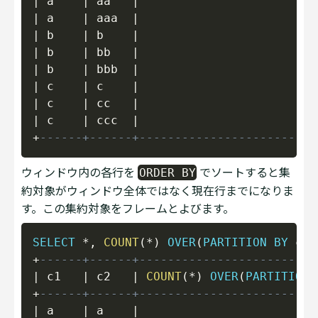
|
 a    
|
 aa   
|
|
 a    
|
 aaa  
|
|
 b    
|
 b    
|
|
 b    
|
 bb   
|
|
 b    
|
 bbb  
|
|
 c    
|
 c    
|
|
 c    
|
 cc   
|
|
 c    
|
 ccc  
|
+
------+------+-------------------------
ウィンドウ内の各行を
でソートすると集
ORDER BY
約対象がウィンドウ全体ではなく現在行までになりま
す。この集約対象をフレームとよびます。
Copy
SELECT
*
,
COUNT
(
*
)
OVER
(
PARTITION
BY
 c1 
+
------+------+-------------------------
|
 c1   
|
 c2   
|
COUNT
(
*
)
OVER
(
PARTITION
+
------+------+-------------------------
|
 a    
|
 a    
|