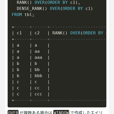
  RANK
(
)
OVER
(
ORDER
BY
 c1
)
,
  DENSE_RANK
(
)
OVER
(
ORDER
BY
 c1
)
FROM
 tbl
;
+
------+------+-------------------------
|
 c1   
|
 c2   
|
 RANK
(
)
OVER
(
ORDER
BY
 c1
)
+
------+------+-------------------------
|
 a    
|
 a    
|
1
|
 a    
|
 aa   
|
1
|
 a    
|
 aaa  
|
1
|
 b    
|
 b    
|
4
|
 b    
|
 bb   
|
4
|
 b    
|
 bbb  
|
4
|
 c    
|
 c    
|
7
|
 c    
|
 cc   
|
7
|
 c    
|
 ccc  
|
7
+
------+------+-------------------------
が複数ある場合は
で作成したエイリ
OVER
WINDOW