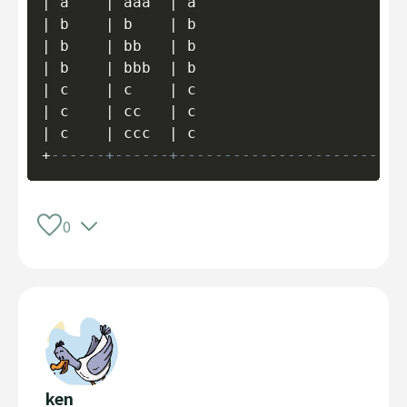
|
 a    
|
 aaa  
|
 a                       
|
 b    
|
 b    
|
 b                       
|
 b    
|
 bb   
|
 b                       
|
 b    
|
 bbb  
|
 b                       
|
 c    
|
 c    
|
 c                       
|
 c    
|
 cc   
|
 c                       
|
 c    
|
 ccc  
|
 c                       
+
------+------+-------------------------
0
ken