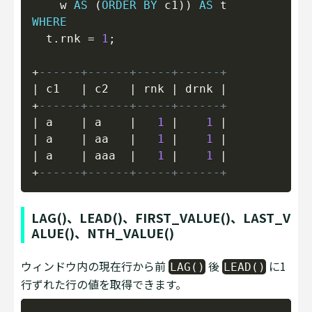
    w 
AS
(
ORDER
BY
 c1
)
)
AS
WHERE
  t
.
rnk 
=
1
;
+
------+------+-----+------+
|
 c1   
|
 c2   
|
 rnk 
|
 drnk 
|
+
------+------+-----+------+
|
 a    
|
 a    
|
1
|
1
|
|
 a    
|
 aa   
|
1
|
1
|
|
 a    
|
 aaa  
|
1
|
1
|
+
------+------+-----+------+
LAG()、LEAD()、FIRST_VALUE()、LAST_V
ALUE()、NTH_VALUE()
ウィンドウ内の現在行から前
後
に1
LAG()
LEAD()
行ずれた行の値を取得できます。
Copy