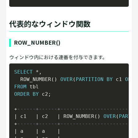
代表的なウィンドウ関数
ROW_NUMBER()
ウィンドウ内における連番を付与できます。
Copy
SELECT
*
,
  ROW_NUMBER
(
)
OVER
(
PARTITION
BY
 c1 
ORDE
FROM
ORDER
BY
 c2
;
+
------+------+-------------------------
|
 c1   
|
 c2   
|
 ROW_NUMBER
(
)
OVER
(
PARTIT
+
------+------+-------------------------
|
 a    
|
 a    
|