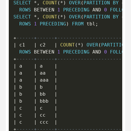
SELECT
*
,
COUNT
(
*
)
OVER
(
PARTITION
BY
 c1 
ROWS
BETWEEN
1
PRECEDING
AND
0
FOLLOWI
SELECT
*
,
COUNT
(
*
)
OVER
(
PARTITION
BY
 c1 
ROWS
1
PRECEDING
)
FROM
 tbl
;
+
------+------+-------------------------
|
 c1   
|
 c2   
|
COUNT
(
*
)
OVER
(
PARTITION
ROWS
BETWEEN
1
PRECEDING
AND
0
FOLLOWI
+
------+------+-------------------------
|
 a    
|
 a    
|
|
 a    
|
 aa   
|
|
 a    
|
 aaa  
|
|
 b    
|
 b    
|
|
 b    
|
 bb   
|
|
 b    
|
 bbb  
|
|
 c    
|
 c    
|
|
 c    
|
 cc   
|
|
 c    
|
 ccc  
|
+
------+------+-------------------------