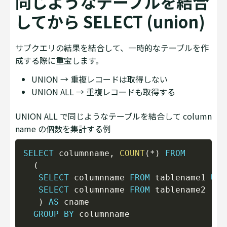
同じようなテーブルを結合
してから SELECT (union)
サブクエリの結果を結合して、一時的なテーブルを作
成する際に重宝します。
UNION → 重複レコードは取得しない
UNION ALL → 重複レコードも取得する
UNION ALL で同じようなテーブルを結合して column
name の個数を集計する例
Copy
SELECT
 columnname
,
COUNT
(
*
)
FROM
(
SELECT
 columnname 
FROM
 tablename1 
UNI
SELECT
 columnname 
FROM
 tablename2

)
AS
 cname

GROUP
BY