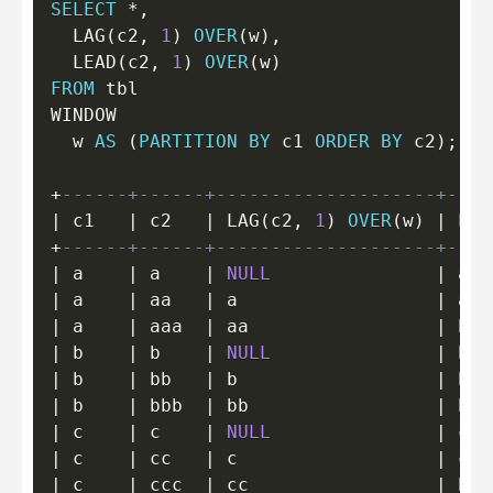
SELECT
*
,
  LAG
(
c2
,
1
)
OVER
(
w
)
,
  LEAD
(
c2
,
1
)
OVER
(
w
)
FROM
 tbl

WINDOW

  w 
AS
(
PARTITION
BY
 c1 
ORDER
BY
 c2
)
;
+
------+------+--------------------+----
|
 c1   
|
 c2   
|
 LAG
(
c2
,
1
)
OVER
(
w
)
|
 LEA
+
------+------+--------------------+----
|
 a    
|
 a    
|
NULL
|
 aa 
|
 a    
|
 aa   
|
 a                  
|
 aaa
|
 a    
|
 aaa  
|
 aa                 
|
NUL
|
 b    
|
 b    
|
NULL
|
 bb 
|
 b    
|
 bb   
|
 b                  
|
 bbb
|
 b    
|
 bbb  
|
 bb                 
|
NUL
|
 c    
|
 c    
|
NULL
|
 cc 
|
 c    
|
 cc   
|
 c                  
|
 ccc
|
 c    
|
 ccc  
|
 cc                 
|
NUL