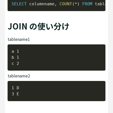
Copy
SELECT
 columnname
,
COUNT
(
*
)
FROM
 tablena
JOIN の使い分け
tablename1
Copy
a 1

b 1

tablename2
Copy
1 D
