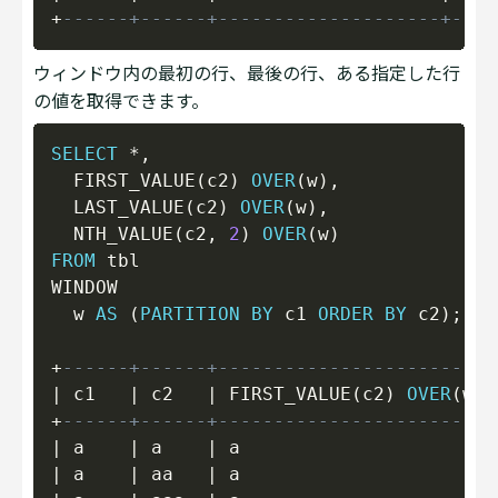
+
------+------+--------------------+----
ウィンドウ内の最初の行、最後の行、ある指定した行
の値を取得できます。
Copy
SELECT
*
,
  FIRST_VALUE
(
c2
)
OVER
(
w
)
,
  LAST_VALUE
(
c2
)
OVER
(
w
)
,
  NTH_VALUE
(
c2
,
2
)
OVER
(
w
)
FROM
 tbl

WINDOW

  w 
AS
(
PARTITION
BY
 c1 
ORDER
BY
 c2
)
;
+
------+------+-------------------------
|
 c1   
|
 c2   
|
 FIRST_VALUE
(
c2
)
OVER
(
w
)
+
------+------+-------------------------
|
 a    
|
 a    
|
 a                       
|
 a    
|
 aa   
|
 a                       