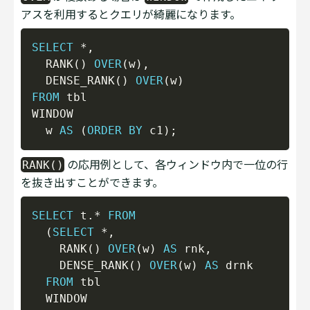
アスを利用するとクエリが綺麗になります。
Copy
SELECT
*
,
  RANK
(
)
OVER
(
w
)
,
  DENSE_RANK
(
)
OVER
(
w
)
FROM
 tbl

WINDOW

  w 
AS
(
ORDER
BY
 c1
)
;
の応用例として、各ウィンドウ内で一位の行
RANK()
を抜き出すことができます。
Copy
SELECT
 t
.
*
FROM
(
SELECT
*
,
    RANK
(
)
OVER
(
w
)
AS
 rnk
,
    DENSE_RANK
(
)
OVER
(
w
)
AS
 drnk

FROM
 tbl

  WINDOW
