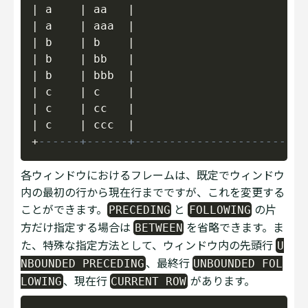
|
 a    
|
 aa   
|
|
 a    
|
 aaa  
|
|
 b    
|
 b    
|
|
 b    
|
 bb   
|
|
 b    
|
 bbb  
|
|
 c    
|
 c    
|
|
 c    
|
 cc   
|
|
 c    
|
 ccc  
|
+
------+------+-------------------------
各ウィンドウにおけるフレームは、既定でウィンドウ
内の最初の行から現在行までですが、これを変更する
ことができます。
と
の片
PRECEDING
FOLLOWING
方だけ指定する場合は
を省略できます。ま
BETWEEN
た、特殊な指定方法として、ウィンドウ内の先頭行
U
、最終行
NBOUNDED PRECEDING
UNBOUNDED FOL
、現在行
があります。
LOWING
CURRENT ROW
Copy