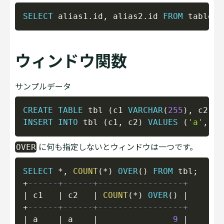
Copy
SELECT
 alias1
.
id
,
 alias2
.
id 
FROM
 tablena
ウィンドウ関数
サンプルデータ
Copy
CREATE
TABLE
 tbl 
(
c1 
VARCHAR
(
255
)
,
 c2 
VA
INSERT
INTO
 tbl 
(
c1
,
 c2
)
VALUES
(
'a'
,
'a'
に何も指定しないとウィンドウは一つです。
OVER
Copy
SELECT
*
,
COUNT
(
*
)
OVER
(
)
FROM
 tbl
;
+
------+------+-----------------+
|
 c1   
|
 c2   
|
COUNT
(
*
)
OVER
(
)
|
+
------+------+-----------------+
|
 a    
|
 a    
|
9
|