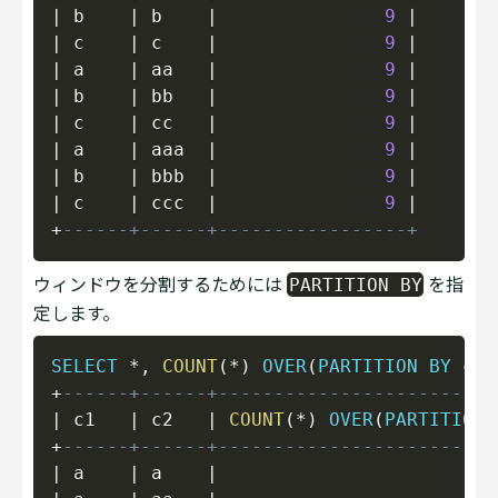
|
 b    
|
 b    
|
9
|
|
 c    
|
 c    
|
9
|
|
 a    
|
 aa   
|
9
|
|
 b    
|
 bb   
|
9
|
|
 c    
|
 cc   
|
9
|
|
 a    
|
 aaa  
|
9
|
|
 b    
|
 bbb  
|
9
|
|
 c    
|
 ccc  
|
9
|
+
------+------+-----------------+
ウィンドウを分割するためには
を指
PARTITION BY
定します。
Copy
SELECT
*
,
COUNT
(
*
)
OVER
(
PARTITION
BY
 c1
)
+
------+------+-------------------------
|
 c1   
|
 c2   
|
COUNT
(
*
)
OVER
(
PARTITION
+
------+------+-------------------------
|
 a    
|
 a    
|