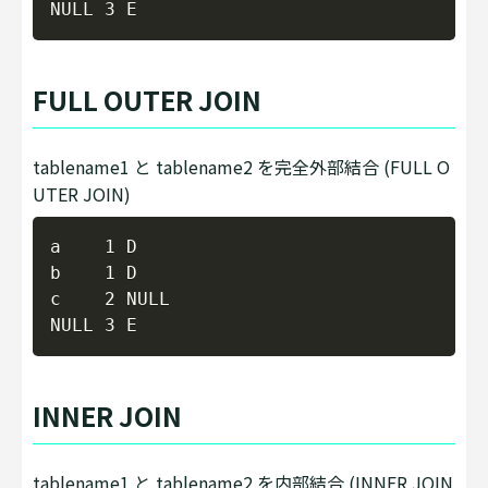
FULL OUTER JOIN
tablename1 と tablename2 を完全外部結合 (FULL O
UTER JOIN)
Copy
a    1 D

b    1 D

c    2 NULL

INNER JOIN
tablename1 と tablename2 を内部結合 (INNER JOIN