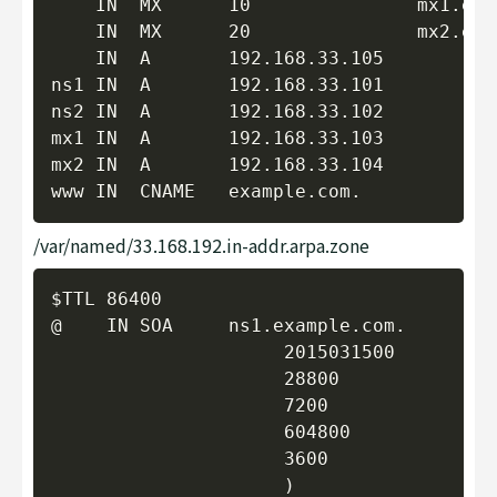
    IN  MX      10               mx1
    IN  MX      20               mx2
    IN  A       192.168.33.105

ns1 IN  A       192.168.33.101

ns2 IN  A       192.168.33.102

mx1 IN  A       192.168.33.103

mx2 IN  A       192.168.33.104

/var/named/33.168.192.in-addr.arpa.zone
Copy
$TTL 86400

@    IN SOA     ns1.example.com.        
                     2015031500

                     28800

                     7200

                     604800

                     3600

                     )
