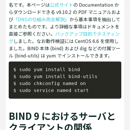
名です。本ページは
公式サイト
の Documentation か
らダウンロードできる v9.10.2 の PDF マニュアルおよ
び
『DNSの仕組み完全解説』
から基本事項を抽出して
まとめたものです。より詳細な事項はドキュメントを
直接ご参照ください。
バックアップ目的でホスティン
グ
しました。なお動作検証には CentOS 6.6 を使用し
ました。BIND 本体 (bind) および dig などの付属ツー
ル (bind-utils) は yum でインストールできます。
Copy
$ sudo yum install bind

$ sudo yum install bind-utils

$ sudo chkconfig named on

BIND 9 におけるサーバと
クライアントの関係