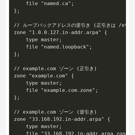
    file "named.ca";

};

// ループバックアドレスの逆引き (正引きは /etc/ho
zone "1.0.0.127.in-addr.arpa" {

    type master;

    file "named.loopback";

};

// example.com ゾーン (正引き)

zone "example.com" {

    type master;

    file "example.com.zone";

};

// example.com ゾーン (逆引き)

zone "33.168.192.in-addr.arpa" {

    type master;

    file "33.168.192.in-addr.arpa.zone";
