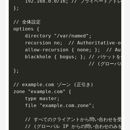
    192.168.0.0/16; // プライベートアド
};

// 全体設定

options {

    directory "/var/named";

    recursion no;  // Authoritative-only

    allow-recursion { none; };  // Autho
    blackhole { bogus; }; // パケットを
                          // (グロー
};

// example.com ゾーン (正引き)

zone "example.com" {

    type master;

    file "example.com.zone";

    // すべてのクライアントから問い合わせを受け付
    // (グローバル IP からの問い合わせのみを受