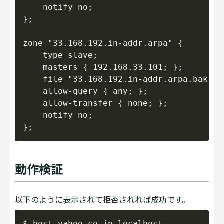
    notify no;

};

zone "33.168.192.in-addr.arpa" {

    type slave;

    masters { 192.168.33.101; };

    file "33.168.192.in-addr.arpa.bak";

    allow-query { any; };

    allow-transfer { none; };

    notify no;

動作検証
以下のように表示されて拒否されれば成功です。
Copy
$ host yahoo.co.jp localhost
