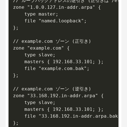
// ループバックアドレスの逆引き (正引きは /etc/ho
zone "1.0.0.127.in-addr.arpa" {

    type master;

    file "named.loopback";

};

// example.com ゾーン (正引き)

zone "example.com" {

    type slave;

    masters { 192.168.33.101; };

    file "example.com.bak";

};

// example.com ゾーン (逆引き)

zone "33.168.192.in-addr.arpa" {

    type slave;

    masters { 192.168.33.101; };

    file "33.168.192.in-addr.arpa.bak";
