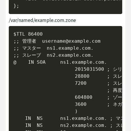
/var/named/example.com.zone
Copy
$TTL 86400

;; 管理者  username@example.com

;; マスター  ns1.example.com.

;; スレーブ  ns2.example.com.

@    IN SOA     ns1.example.com.        
                     2015031500 ; シリア
                     28800      
                     7200       
                                ; 再
                     604800     ; ゾ
                     3600       ; 
                     )

    IN  NS      ns1.example.com. ; マ
    IN  NS      ns2.example.com. ; ス