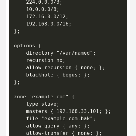
    224.0.0.0/3;

    10.0.0.0/8;

    172.16.0.0/12;

    192.168.0.0/16;

};

options {

    directory "/var/named";

    recursion no;

    allow-recursion { none; };

    blackhole { bogus; };

};

zone "example.com" {

    type slave;

    masters { 192.168.33.101; };

    file "example.com.bak";

    allow-query { any; };

    allow-transfer { none; };
