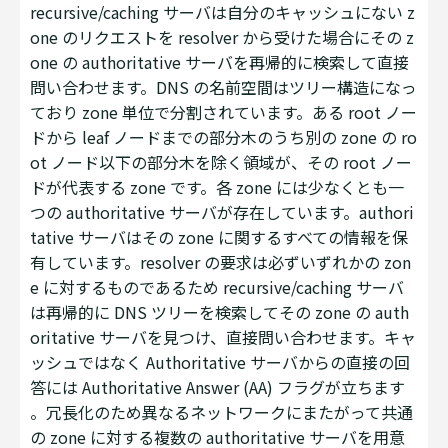
recursive/caching サーバは自分のキャッシュにない z
one のリクエストを resolver から受けた場合にその z
one の authoritative サーバを再帰的に検索して直接
問い合わせます。DNS の名前空間はツリー構造になっ
ており zone 単位で分割されています。ある root ノー
ドから leaf ノードまでの部分木のうち別の zone の ro
ot ノード以下の部分木を除く領域が、その root ノー
ドが代表する zone です。各 zone には少なくとも一
つの authoritative サーバが存在しています。authori
tative サーバはその zone に関するすべての情報を保
有しています。resolver の要求は必ずいずれかの zon
e に対するものであるため recursive/caching サーバ
は再帰的に DNS ツリーを検索してその zone の auth
oritative サーバを見つけ、直接問い合わせます。キャ
ッシュではなく Authoritative サーバからの直接の回
答には Authoritative Answer (AA) フラグが立ちます
。冗長化のため異なるネットワークにまたがって共通
の zone に対する複数の authoritative サーバを用意