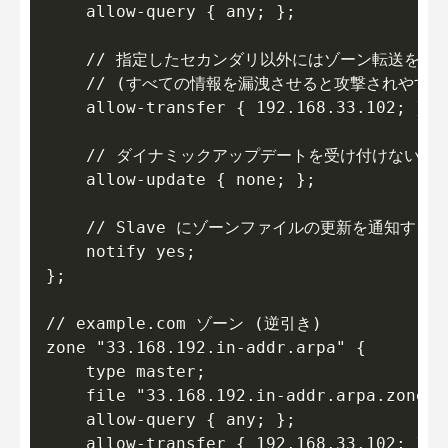
    allow-query { any; };

    // 指定したセカンダリ以外にはゾーン転送を許可
    // (すべての情報を漏洩させると攻撃されやすくな
    allow-transfer { 192.168.33.102; };

    // ダイナミックアップデートを受け付けない (既
    allow-update { none; };

    // Slave にゾーンファイルの更新を通知する (
    notify yes;

};

// example.com ゾーン (逆引き)

zone "33.168.192.in-addr.arpa" {

    type master;

    file "33.168.192.in-addr.arpa.zone";

    allow-query { any; };

    allow-transfer { 192.168.33.102; };
